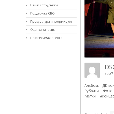
Наши сотрудники
Поддержка СВО
Прокуратура информирует
Оценка качества
Независимая оценка
DS
spo7
Альбом:
ДК-ко
Рубрики:
Фотос
Метки:
#конце