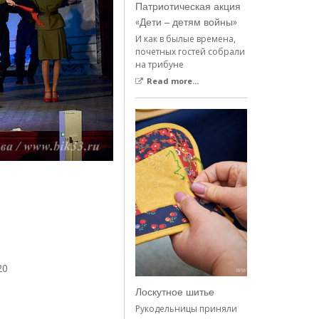
Патриотическая акция
«Дети – детям войны»
И как в былые времена,
почетных гостей собрали
на трибуне
Read more...
20
Лоскутное шитье
Рукодельницы приняли