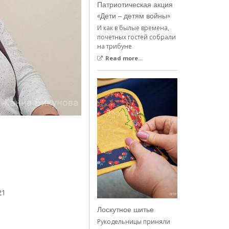
Патриотическая акция
«Дети – детям войны»
И как в былые времена,
почетных гостей собрали
на трибуне
Read more...
21
Лоскутное шитье
Рукодельницы приняли